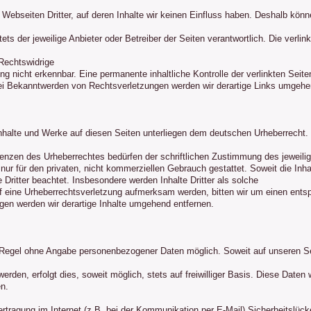
Webseiten Dritter, auf deren Inhalte wir keinen Einfluss haben. Deshalb könn
 stets der jeweilige Anbieter oder Betreiber der Seiten verantwortlich. Die verl
Rechtswidrige
ng nicht erkennbar. Eine permanente inhaltliche Kontrolle der verlinkten Seit
Bei Bekanntwerden von Rechtsverletzungen werden wir derartige Links umgehe
 Inhalte und Werke auf diesen Seiten unterliegen dem deutschen Urheberrecht. 
renzen des Urheberrechtes bedürfen der schriftlichen Zustimmung des jeweilig
ur für den privaten, nicht kommerziellen Gebrauch gestattet. Soweit die Inhal
 Dritter beachtet. Insbesondere werden Inhalte Dritter als solche
uf eine Urheberrechtsverletzung aufmerksam werden, bitten wir um einen ents
en werden wir derartige Inhalte umgehend entfernen.
r Regel ohne Angabe personenbezogener Daten möglich. Soweit auf unseren 
erden, erfolgt dies, soweit möglich, stets auf freiwilliger Basis. Diese Daten
n.
ertragung im Internet (z.B. bei der Kommunikation per E-Mail) Sicherheitslüc